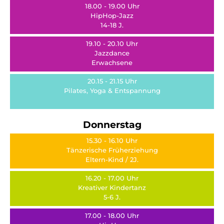
18.00 - 19.00 Uhr
HipHop-Jazz
14-18 J.
19.10 - 20.10 Uhr
Jazzdance
Erwachsene
20.15 - 21.15 Uhr
Pilates, Yoga & Entspannung
Donnerstag
15.30 - 16.10 Uhr
Tänzerische Früherziehung
Eltern-Kind / 2J.
16.20 - 17.00 Uhr
Kreativer Kindertanz
5-6 J.
17.00 - 18.00 Uhr