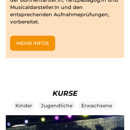
der Bühnentänzer:In, Tanzpädagog:In und
Musicaldarsteller:In und den
entsprechenden Aufnahmeprüfungen,
vorbereitet.
MEHR INFOS
KURSE
Kinder
Jugendliche
Erwachsene